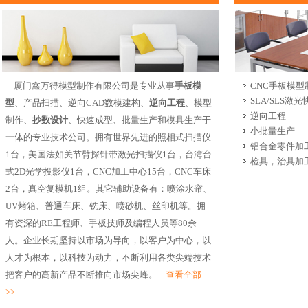
厦门鑫万得模型制作有限公司是专业从事
手板模
CNC手板模型
SLA/SLS激
型
、产品扫描、逆向CAD数模建构、
逆向工程
、模型
逆向工程
制作、
抄数设计
、快速成型、批量生产和模具生产于
小批量生产
一体的专业技术公司。拥有世界先进的照相式扫描仪
铝合金零件加
1台，美国法如关节臂探针带激光扫描仪1台，台湾台
检具，治具加
式2D光学投影仪1台，CNC加工中心15台，CNC车床
2台，真空复模机1组。其它辅助设备有：喷涂水帘、
UV烤箱、普通车床、铣床、喷砂机、丝印机等。拥
有资深的RE工程师、手板技师及编程人员等80余
人。企业长期坚持以市场为导向，以客户为中心，以
人才为根本，以科技为动力，不断利用各类尖端技术
把客户的高新产品不断推向市场尖峰。
查看全部
>>