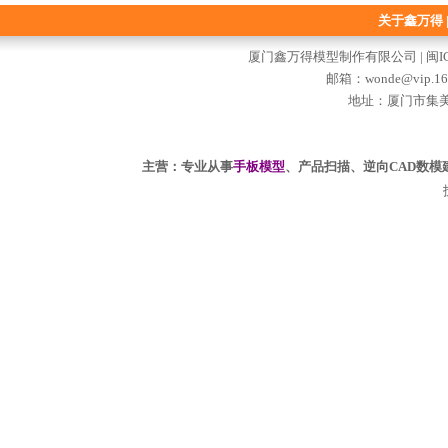
关于鑫万得
厦门鑫万得模型制作有限公司 |
闽I
邮箱：
wonde@vip.16
地址：厦门市集美
主营：专业从事
手板模型
、产品扫描、逆向CAD数模